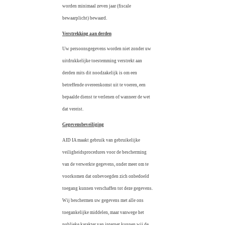
worden minimaal zeven jaar (fiscale
bewaarplicht) bewaard.
Verstrekking aan derden
Uw persoonsgegevens worden niet zonder uw
uitdrukkelijke toestemming verstrekt aan
derden mits dit noodzakelijk is om een
betreffende overeenkomst uit te voeren, een
bepaalde dienst te verlenen of wanneer de wet
dat vereist.
Gegevensbeveiliging
AID IA maakt gebruik van gebruikelijke
veiligheidsprocedures voor de bescherming
van de verwerkte gegevens, onder meer om te
voorkomen dat onbevoegden zich onbedoeld
toegang kunnen verschaffen tot deze gegevens.
Wij beschermen uw gegevens met alle ons
toegankelijke middelen, maar vanwege het
publieke karakter van internet kunnen wij de