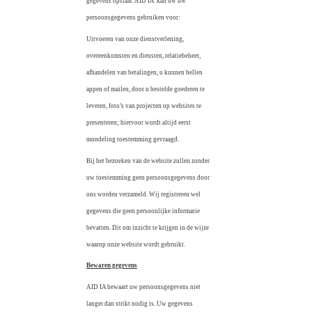
gegevens opslaat. AID IA kan uw uw
persoonsgegevens gebruiken voor:
Uitvoeren van onze dienstverlening,
overeenkomsten en diensten, relatiebeheer,
afhandelen van betalingen, u kunnen bellen
appen of mailen, door u bestelde goederen te
leveren, foto’s van projecten op websites te
presenteren; hiervoor wordt altijd eerst
mondeling toestemming gevraagd.
Bij het bezoeken van de website zullen zonder
uw toestemming geen persoonsgegevens door
ons worden verzameld. Wij registreren wel
gegevens die geen persoonlijke informatie
bevatten. Dit om inzicht te krijgen in de wijze
waarop onze website wordt gebruikt.
Bewaren gegevens
AID IA bewaart uw persoonsgegevens niet
langer dan strikt nodig is. Uw gegevens