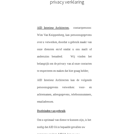
privacy verklaring
AID Interieur Architecten
, contactpersoon:
Wim Van Knippenberg, kan persoonsgegevens
over u verwerken, doordat u gebruik maakt van
onze diensten en/of omdat u ons mailt of
anderszins benaderd. Wij vinden het
belangrijk om de privacy van al onze contacten
te respecteren en maken dat hier graag helder;
AID Interieur Architecten kan de volgende
persoonsgegevens verwerken: voor- en
achternamen, adresgegevens, telefoonnummers,
emailadressen.
Doeleinden van gebruik
Om u optimaal van dienst te kunnen zijn, is het
nodig dat AID IA in bepaalde gevallen uw