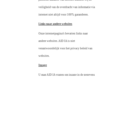
veiligheid van de overdracht van informatie via
internet niet altijd voor 100% garanderen.
Links naar andere websites
Onze internetpagina’s bevatten links naar
andere websites. AID IA is niet
verantwoordelijk voor het privacy beleid van
websites.
Inzage
U mag AID IA vragen om inzage in de gegevens
die van u zijn opgeslagen. Ook kunt u AID IA
verzoeken deze gegevens te wijzigen, aan te
vullen of te verwijderen. Dit kunt u doen door
contact met ons op te nemen
via
privacy@aidinterieur.com
. Dit verzoek
dient te worden ingediend vergezeld van een
kopie van uw geldig id bewijs.